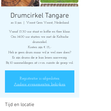
Drumcirkel Tangare
zo 11 jan
  |  
Voorst Gem Voorst, Nederland
Vanaf 13.30 uur staat er koffie en thee klaar.
Om 14.00 uur starten we met de Keltische
drumcirkel.
Kosten zijn € 15,-
Heb je geen drum maar wil je wel mee doen?
Er zijn drums die je kan lenen aanwezig.
Bij 10 aanmeldingen zit i.v.m. ruimte de groep vol.
Registratie is afgesloten
Andere evenementen bekijken
Tijd en locatie