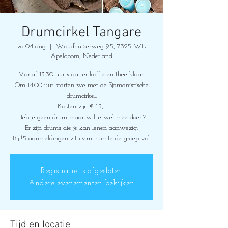
Drumcirkel Tangare
zo 04 aug
  |  
Woudhuizerweg 95, 7325 WL
Apeldoorn, Nederland
Vanaf 13.30 uur staat er koffie en thee klaar.
Om 14.00 uur starten we met de Sjamanistische
drumcirkel.
Kosten zijn € 15,-
Heb je geen drum maar wil je wel mee doen?
Er zijn drums die je kan lenen aanwezig.
Bij !5 aanmeldingen zit i.v.m. ruimte de groep vol.
Registratie is afgesloten
Andere evenementen bekijken
Tijd en locatie