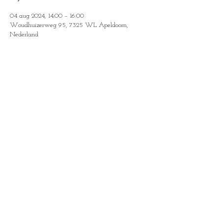
04 aug 2024, 14:00 – 16:00
Woudhuizerweg 95, 7325 WL Apeldoorn,
Nederland
Gasten
Alles bekijken
Deel dit evenement