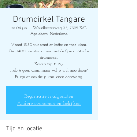
Drumcirkel Tangare
zo 04 jun
  |  
Woudhuizerweg 95, 7325 WL
Apeldoorn, Nederland
Vanaf 13.30 uur staat er koffie en thee klaar.
Om 14.00 uur starten we met de Sjamanistische
drumcirkel.
Kosten zijn € 15,-
Heb je geen drum maar wil je wel mee doen?
Er zijn drums die je kan lenen aanwezig.
Registratie is afgesloten
Andere evenementen bekijken
Tijd en locatie