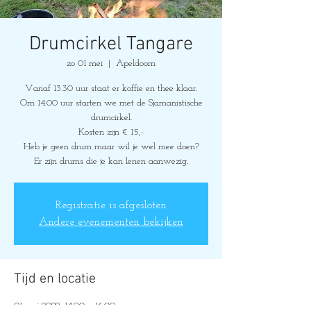
Drumcirkel Tangare
zo 01 mei
  |  
Apeldoorn
Vanaf 13.30 uur staat er koffie en thee klaar.
Om 14.00 uur starten we met de Sjamanistische
drumcirkel.
Kosten zijn € 15,-
Heb je geen drum maar wil je wel mee doen?
Er zijn drums die je kan lenen aanwezig.
Registratie is afgesloten
Andere evenementen bekijken
Tijd en locatie
01 mei 2022, 14:00 – 16:00